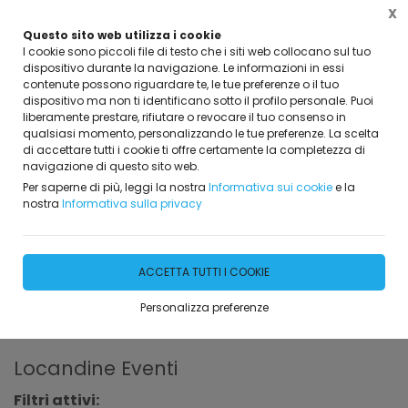
X
Questo sito web utilizza i cookie
I cookie sono piccoli file di testo che i siti web collocano sul tuo
dispositivo durante la navigazione. Le informazioni in essi
contenute possono riguardare te, le tue preferenze o il tuo
dispositivo ma non ti identificano sotto il profilo personale. Puoi
Home
Eventi
Locandine Eventi
liberamente prestare, rifiutare o revocare il tuo consenso in
qualsiasi momento, personalizzando le tue preferenze. La scelta
di accettare tutti i cookie ti offre certamente la completezza di
Seminario "Controlli di accettazione e in opera
navigazione di questo sito web.
nelle strutture in c.a." - 21 gennaio 2023 -
Per saperne di più, leggi la nostra
Informativa sui cookie
e la
Bagheria (PA)
nostra
Informativa sulla privacy
ACCETTA TUTTI I COOKIE
Personalizza preferenze
FILTRA
Locandine Eventi
Filtri attivi: